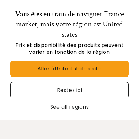
Vous êtes en train de naviguer France
market, mais votre région est
United
states
Prix et disponibilité des produits peuvent
Avis des clients
varier en fonction de la région
Aller à
United states
site
Nous cherchons des étoiles !
Restez ici
Dites-nous ce que vous en pensez
See all regions
Soyez le premier à écrire un
avis